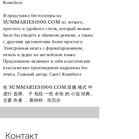
Кэмпбелл
Я представил бестселлеры на
SUMMARIES1000.COM из легкого,
простого и удобного стиля, который можно
было бы увидеть в обычном режиме, а также
с другими аргументами более простого.
Электронная книга с форматированием,
печать и аудио на английском языке.
Предложение включает в себя классические
классические произведения нарратива без
темпа. Главный автор: Скотт Кэмпбелл
在 SUMMARIES1000.COM.音频 格式 中
进行 选择。 子 包括 一些 永恒 的 小说 经典。
主要 作者 ： 斯科特 · 坎贝尔
Контакт