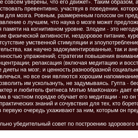
не совсем уверены, что его движет». Таким образом, 
ствовать превентивно, участвуя в поведении, котор
ым для мозга. Ровным, размеренным голосом он пред
вление о лучшем, что наука о мозге может предлож
 памяти на когнитивном уровне. Злодеи - это негод
вие физической активности, нездоровое питание, кур
отсутствие умственной стимуляции и злоупотреблени
тельства, как научно задокументированные, так и ане
енностью упражнений; стратегии повышения внимани
онцентрации; релаксация (включая медитацию и вос
 диеты на мозг; и ценность разнообразной социально
отвлечься, но все они являются хорошим напоминани
озволить им ускользнуть, не задумываясь. Гупта - б
 актер и любитель фитнеса Мэтью МакКонахи» дает е
а в частном порядке обучает его медитации - но он
рактических знаний и сочувствия для тех, кто борет
в первую очередь ухаживают за ним, которым он пр
льно убедительный совет по построению здорового м