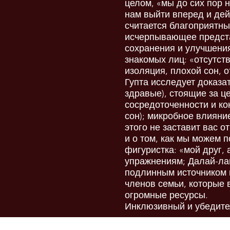
целом, «мы до сих пор 
нам выйти вперед и дей
считается благоприятн
исчерпывающее предста
сохранения и улучшения
знакомых лиц: «отсутст
изоляция, плохой сон, 
Гупта исследует доказа
здравые), стоящие за ц
сосредоточенности и к
сон); микробное влияние
этого не заставит вас 
и о том, как мы можем п
фигуристка: «мой друг,
упражнениям; Далай-лам
подлинным источником п
членов семьи, которые 
огромные ресурсы.
Инклюзивный и убедите