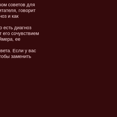
вом советов для
тателя, говорит
оз и как
о есть диагноз
т его сочувствием
ймера, ее
вета. Если у вас
чтобы заменить