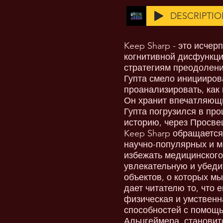
DESCRIPTION
Keep Sharp - это исче
когнитивной дисфункци
стратегиям преодолени
Гупта смело иницииров
проанализировать, как
Он хранит впечатляющи
Гупта погрузился в пр
историю, через Просве
Keep Sharp обращается
научно-популярных и м
избежать медицинского
увлекательную и убеди
объектов, о которых мы
дает читателю то, что 
физическая и умственн
способностей с помощ
Альцгеймера, станови