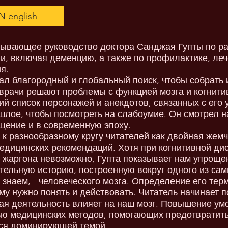
 english
рпывающее руководство доктора Санджая Гупты по 
и, включая деменцию, а также по профилактике, ле
я.
ал благородный и глобальный поиск, чтобы собрать 
 врачи решают проблемы с функцией мозга и когнит
й список персонажей и анекдотов, связанных с его 
ошлое, чтобы посмотреть на слабоумие. Он смотрел 
щение и в современную эпоху.
 к разнообразному кругу читателей как двойная жем
едицинских рекомендаций. Хотя при когнитивной ди
 жаргона невозможно, Гупта показывает нам упроще
тельную историю, построенную вокруг одного из са
 знаем, - человеческого мозга. Определение его тер
ему нужно понять и действовать. Читатель начинает 
ая деятельность влияет на наш мозг. Повышение ум
ью медицинских методов, помогающих предотвратить
тся доминирующей темой.