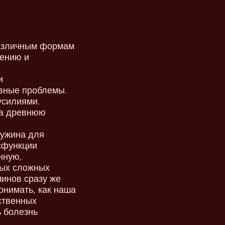
различным формам
чению и
и
ивные проблемы.
усилиями.
на древнюю
чужина для
сфункции
нную,
мых сложных
минов сразу же
понимать, как наша
ственных
 болезнь