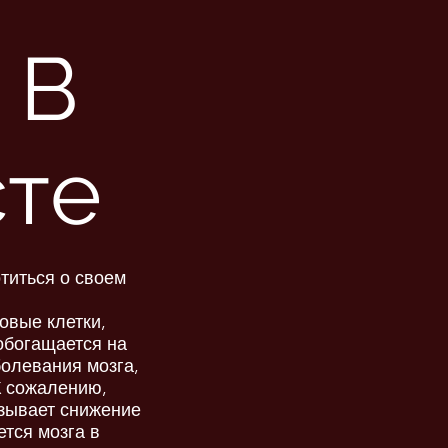
 В
те
титься о своем
овые клетки,
 обогащается на
болевания мозга,
К сожалению,
ызывает снижение
ется мозга в