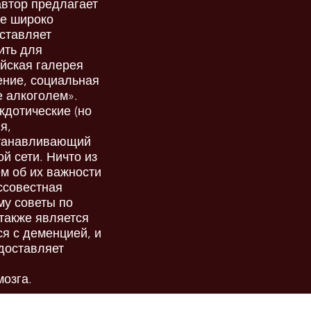
автор предлагает
ое широко
ставляет
ить для
яйская галерея
ение, социальная
е алкоголем».
кдотические (но
я,
станавливающий
й сети. Ничто из
ем об их важности
ессовестная
му советы по
 также является
ся с деменцией, и
едоставляет
озга.