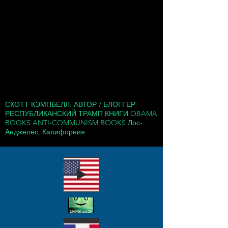
СКОТТ КЭМПБЕЛЛ: АВТОР / БЛОГГЕР
РЕСПУБЛИКАНСКИЙ ТРАМП КНИГИ OBAMA
BOOKS ANTI-COMMUNISM BOOKS Лос-
Анджелес, Калифорния