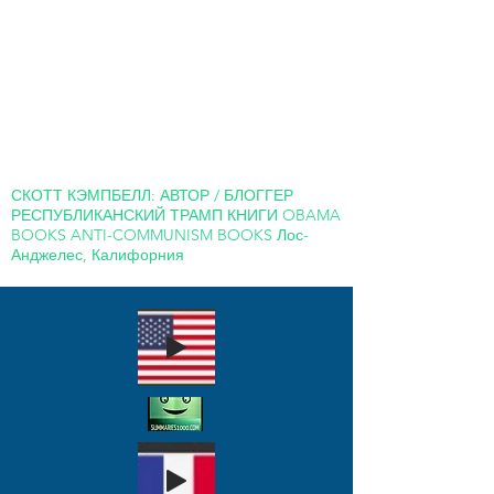
СКОТТ КЭМПБЕЛЛ: АВТОР / БЛОГГЕР
РЕСПУБЛИКАНСКИЙ ТРАМП КНИГИ OBAMA
BOOKS ANTI-COMMUNISM BOOKS Лос-
Анджелес, Калифорния