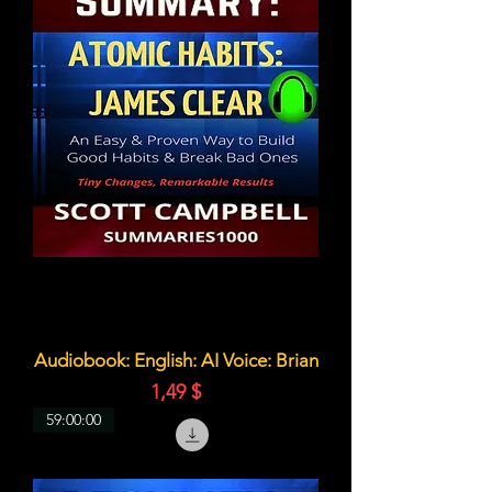
Audiobook: English: AI Voice: Brian
Цена
1,49 $
59:00:00