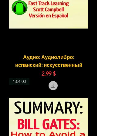
Аудио: Аудиолибро:
испанский: искусственный
Цена
2,99 $
1:04:00