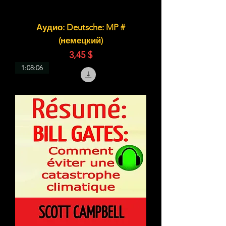
Аудио: Deutsche: MP #
(немецкий)
Цена
3,45 $
1:08:06