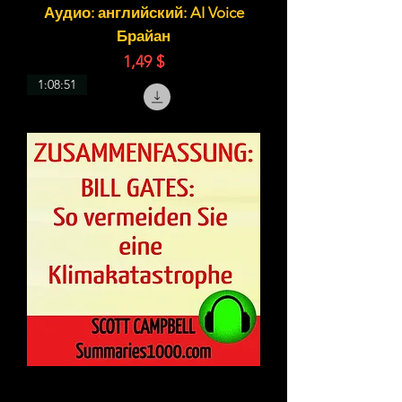
Аудио: английский: AI Voice
Брайан
Цена
1,49 $
1:08:51