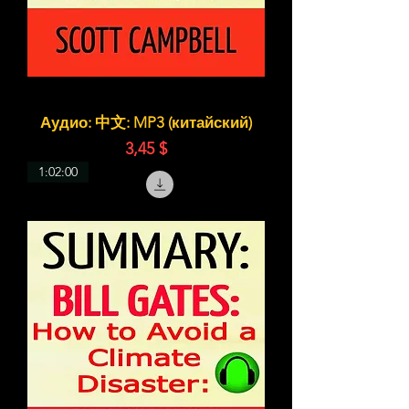
Аудио: 中文: MP3 (китайский)
Цена
3,45 $
1:02:00